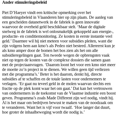
Ander stimuleringsbeleid
Piet D’Haeyer vindt een kritische opmerking over het
stimuleringsbeleid in Vlaanderen hier op zijn plaats. De aanleg van
een gescheiden datanetwerk in de fabriek is geen innovatie
waarvoor de overheid geld beschikbaar stelt. ‘Maar de digitale
snelweg in de fabriek is wel onlosmakelijk gekoppeld aan energie-,
productie- en conditiemonitoring. Ze kosten in eerste instantie veel
geld.’ Daarmee wil hij niet meteen voor subsidies pleiten, want die
zijn volgens hem aan kmo’s als Pedeo niet besteed. Allereerst kun je
als kmo amper door de bomen het bos zien als het om alle
subsidieregelingen gaat. Ten tweede wegen de opbrengsten vaak
niet op tegen de kosten van de complexe dossiers die samen gaan
met de projectaanvragen. ‘Daarom loont het voor een kmo niet meer
de moeite zo’n project in te dienen. We willen geen tijd verliezen
met die programma’s.’ Beter is het daarom, denkt hij, directe
subsidies af te schaffen en de totale lasten voor ondernemers te
verlagen. ‘Er gaat nu teveel geld in de molen waarvan slechts een
fractie op de plek komt waar het om gaat.’ Dat kan het vertrouwen
van ondernemers in de toekomst van de Vlaamse industrie een boost
geven. Programma’s zoals Made Different zijn wel nodig, vindt hij.
Al is het maar om bedrijven bewust te maken van de noodzaak om
te veranderen. Want het is vijf voor twaalf. ‘Hoe langer dat duurt,
hoe groter de inhaalbeweging wordt die nodig is.’