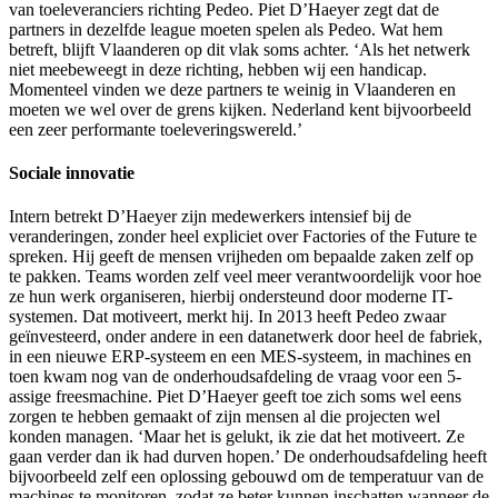
van toeleveranciers richting Pedeo. Piet D’Haeyer zegt dat de
partners in dezelfde league moeten spelen als Pedeo. Wat hem
betreft, blijft Vlaanderen op dit vlak soms achter. ‘Als het netwerk
niet meebeweegt in deze richting, hebben wij een handicap.
Momenteel vinden we deze partners te weinig in Vlaanderen en
moeten we wel over de grens kijken. Nederland kent bijvoorbeeld
een zeer performante toeleveringswereld.’
Sociale innovatie
Intern betrekt D’Haeyer zijn medewerkers intensief bij de
veranderingen, zonder heel expliciet over Factories of the Future te
spreken. Hij geeft de mensen vrijheden om bepaalde zaken zelf op
te pakken. Teams worden zelf veel meer verantwoordelijk voor hoe
ze hun werk organiseren, hierbij ondersteund door moderne IT-
systemen. Dat motiveert, merkt hij. In 2013 heeft Pedeo zwaar
geïnvesteerd, onder andere in een datanetwerk door heel de fabriek,
in een nieuwe ERP-systeem en een MES-systeem, in machines en
toen kwam nog van de onderhoudsafdeling de vraag voor een 5-
assige freesmachine. Piet D’Haeyer geeft toe zich soms wel eens
zorgen te hebben gemaakt of zijn mensen al die projecten wel
konden managen. ‘Maar het is gelukt, ik zie dat het motiveert. Ze
gaan verder dan ik had durven hopen.’ De onderhoudsafdeling heeft
bijvoorbeeld zelf een oplossing gebouwd om de temperatuur van de
machines te monitoren, zodat ze beter kunnen inschatten wanneer de