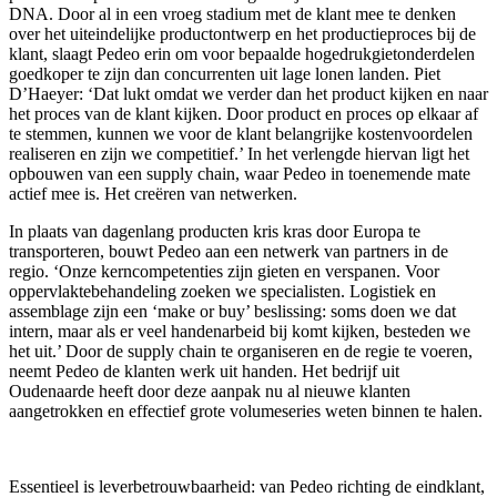
DNA. Door al in een vroeg stadium met de klant mee te denken
over het uiteindelijke productontwerp en het productieproces bij de
klant, slaagt Pedeo erin om voor bepaalde hogedrukgietonderdelen
goedkoper te zijn dan concurrenten uit lage lonen landen. Piet
D’Haeyer: ‘Dat lukt omdat we verder dan het product kijken en naar
het proces van de klant kijken. Door product en proces op elkaar af
te stemmen, kunnen we voor de klant belangrijke kostenvoordelen
realiseren en zijn we competitief.’ In het verlengde hiervan ligt het
opbouwen van een supply chain, waar Pedeo in toenemende mate
actief mee is. Het creëren van netwerken.
In plaats van dagenlang producten kris kras door Europa te
transporteren, bouwt Pedeo aan een netwerk van partners in de
regio. ‘Onze kerncompetenties zijn gieten en verspanen. Voor
oppervlaktebehandeling zoeken we specialisten. Logistiek en
assemblage zijn een ‘make or buy’ beslissing: soms doen we dat
intern, maar als er veel handenarbeid bij komt kijken, besteden we
het uit.’ Door de supply chain te organiseren en de regie te voeren,
neemt Pedeo de klanten werk uit handen. Het bedrijf uit
Oudenaarde heeft door deze aanpak nu al nieuwe klanten
aangetrokken en effectief grote volumeseries weten binnen te halen.
Essentieel is leverbetrouwbaarheid: van Pedeo richting de eindklant,