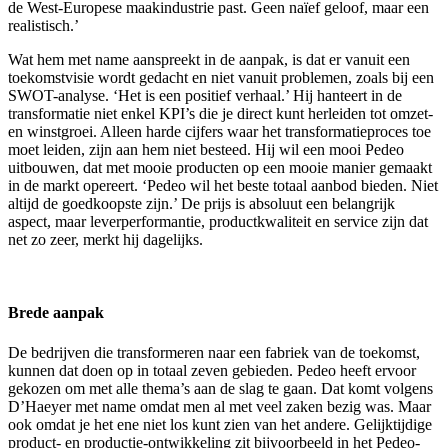
de West-Europese maakindustrie past. Geen naïef geloof, maar een
realistisch.’
Wat hem met name aanspreekt in de aanpak, is dat er vanuit een
toekomstvisie wordt gedacht en niet vanuit problemen, zoals bij een
SWOT-analyse. ‘Het is een positief verhaal.’ Hij hanteert in de
transformatie niet enkel KPI’s die je direct kunt herleiden tot omzet-
en winstgroei. Alleen harde cijfers waar het transformatieproces toe
moet leiden, zijn aan hem niet besteed. Hij wil een mooi Pedeo
uitbouwen, dat met mooie producten op een mooie manier gemaakt
in de markt opereert. ‘Pedeo wil het beste totaal aanbod bieden. Niet
altijd de goedkoopste zijn.’ De prijs is absoluut een belangrijk
aspect, maar leverperformantie, productkwaliteit en service zijn dat
net zo zeer, merkt hij dagelijks.
Brede aanpak
De bedrijven die transformeren naar een fabriek van de toekomst,
kunnen dat doen op in totaal zeven gebieden. Pedeo heeft ervoor
gekozen om met alle thema’s aan de slag te gaan. Dat komt volgens
D’Haeyer met name omdat men al met veel zaken bezig was. Maar
ook omdat je het ene niet los kunt zien van het andere. Gelijktijdige
product- en productie-ontwikkeling zit bijvoorbeeld in het Pedeo-