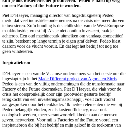
kun je ook kosteneffectief produceren.’ Pedeo is hard op weg
om een Factory of the Future te worden.
Piet D’Haeyer, managing director van hogedrukgieterij Pedeo,
merkt dat veel industriële ondernemers na de crisis niet meer durven
te investeren. Zo’n houding is de achilleshiel van de West-Europese
maakindustrie, vreest hij. Als je niet continu investeert, raak je
achterop. Een oud machinepark uitmelken om vandaag competitief
te zijn, betekent op lange termijn je eigen graf delven. Pedeo kiest
daarom voor de vlucht vooruit. En dat legt het bedrijf tot nog toe
geen windeieren.
Inspiratiebron
D’Haeyer is een van de Vlaamse ondernemers van het eerste uur die
ingestapt zijn in het
Made Different project van Agoria en Sirris
.
Pedeo is een van de vijftig ondernemingen die de transformatie naar
Factory of the Future doormaken. Piet D’Haeyer, die vlak voor de
crisis het oorspronkelijk door zijn grootvader gestarte bedrijf
terugkocht van een investeringsmaatschappij, voelt zich vooral
aangesproken door het denkkader. ‘Ik herken elementen die we bij
Pedeo belangrijk vinden, zoals kostenefficiency, maar ook
ecologisch werken, meer verantwoordelijkheden aan de mensen
geven, netwerken. Voor mij is Factories of the Future vooral een
inspiratiebron die bij het bedrijf en mijn geloof in de toekomst van