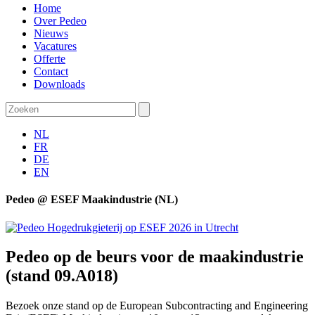
Home
Over Pedeo
Nieuws
Vacatures
Offerte
Contact
Downloads
NL
FR
DE
EN
Pedeo @ ESEF Maakindustrie (NL)
Pedeo op de beurs voor de maakindustrie
(stand 09.A018)
Bezoek onze stand op de European Subcontracting and Engineering